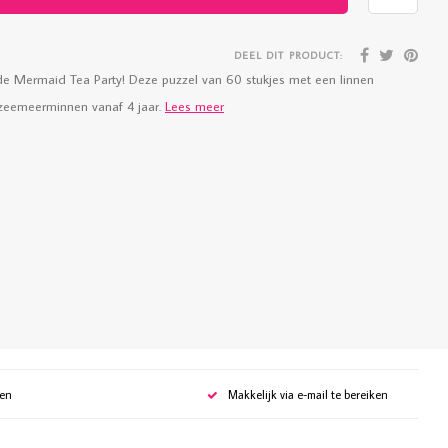
DEEL DIT PRODUCT:
op de Mermaid Tea Party! Deze puzzel van 60 stukjes met een linnen
r zeemeerminnen vanaf 4 jaar.
Lees meer
gen
Makkelijk via e-mail te bereiken