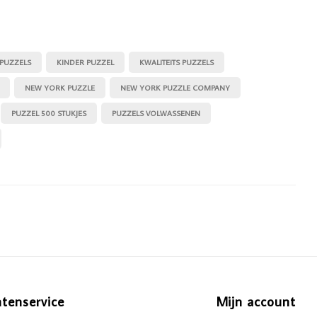
 PUZZELS
KINDER PUZZEL
KWALITEITS PUZZELS
NEW YORK PUZZLE
NEW YORK PUZZLE COMPANY
PUZZEL 500 STUKJES
PUZZELS VOLWASSENEN
ntenservice
Mijn account