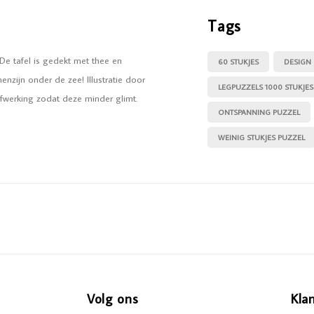
Tags
 De tafel is gedekt met thee en
60 STUKJES
DESIGN
nzijn onder de zee! Illustratie door
LEGPUZZELS 1000 STUKJES
afwerking zodat deze minder glimt.
ONTSPANNING PUZZEL
WEINIG STUKJES PUZZEL
Volg ons
Kla