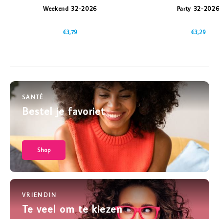
Weekend 32-2026
Party 32-202
€3,79
€3,29
SANTÉ
Bestel je favoriet
Shop
VRIENDIN
Te veel om te kiezen