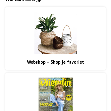
Vazen
Vriendin
Verlichting
Showbuzz
Tuin
Weekend
Planten
Webshop - Shop je favoriet