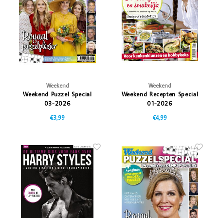
Vazen
Vriendin
Verlichting
Showbuzz
Tuin
Weekend
Planten
Weekend
Weekend
Weekend Puzzel Special
Weekend Recepten Special
03-2026
01-2026
€3,99
€4,99