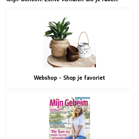
Vazen
Vriendin
Verlichting
Showbuzz
Tuin
Weekend
Planten
Webshop - Shop je favoriet