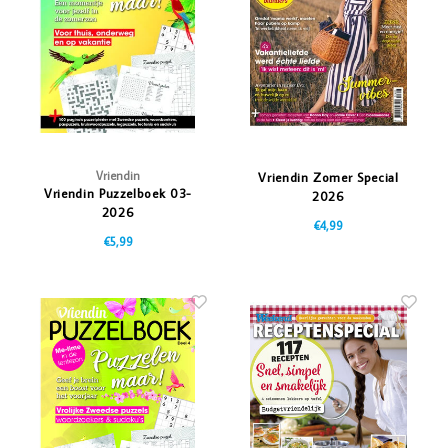
Vriendi
Vazen
Vriendin
Verlichting
Showbuzz
Tuin
Weekend
Planten
Vriendin
Vriendin Zomer Special
Vriendin Puzzelboek 03-
2026
2026
€4,99
€5,99