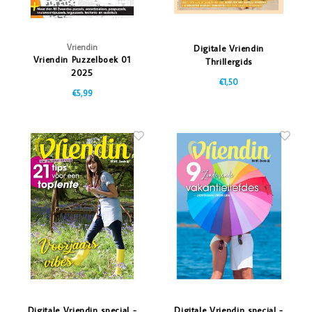
Vriendin
Digitale Vriendin
Vriendin Puzzelboek 01
Thrillergids
2025
€1,50
€5,99
Digitale Vriendin special -
Digitale Vriendin special -