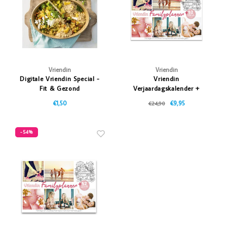
Vriendin
Vriendin
Digitale Vriendin Special -
Vriendin
Fit & Gezond
Verjaardagskalender +
Familieplanner
€1,50
€9,95
€24,90
(Combipack)
-54%