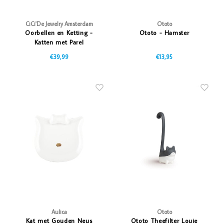
CiCi'De Jewelry Amsterdam
Ototo
Oorbellen en Ketting -
Ototo - Hamster
Katten met Parel
€39,99
€13,95
Aulica
Ototo
Kat met Gouden Neus
Ototo Theefilter Louie