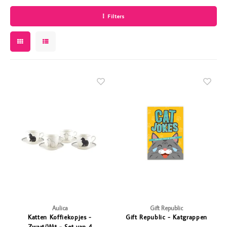
Vriendin
Filters
Vazen
Showbuzz
Verlichting
Weekend
Tuin
Planten
Aulica
Gift Republic
Katten Koffiekopjes -
Gift Republic - Katgrappen
Zwart/Wit - Set van 4