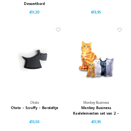
Dessertbord
€17,20
€13,95
Ototo
Monkey Business
Ototo - Scruffy - Borsteltje
Monkey Business
Koelelementen set van 2 -
Kitty
€13,50
€17,95