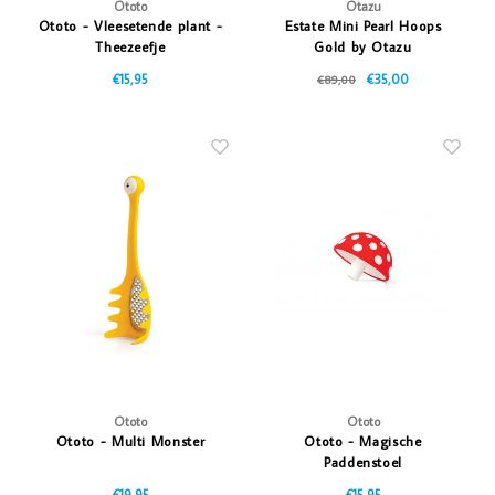
Ototo
Otazu
Ototo - Vleesetende plant -
Estate Mini Pearl Hoops
Theezeefje
Gold by Otazu
€15,95
€35,00
€89,00
Ototo
Ototo
Ototo - Multi Monster
Ototo - Magische
Paddenstoel
€19,95
€15,95