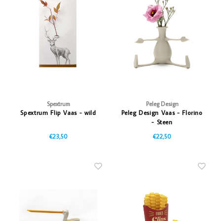
Vazen
Vriendin
Verlichting
Showbuzz
Tuin
Weekend
Planten
Spextrum
Peleg Design
Spextrum Flip Vaas - wild
Peleg Design Vaas - Florino
- Steen
€23,50
€22,50