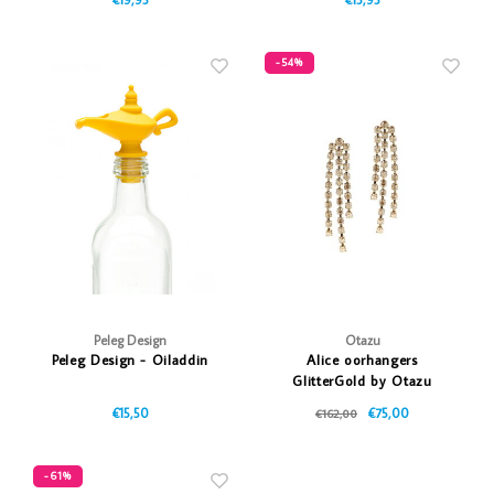
-54%
Peleg Design
Otazu
Peleg Design - Oiladdin
Alice oorhangers
GlitterGold by Otazu
€15,50
€75,00
€162,00
-61%