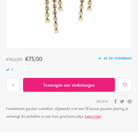
Vazen
Vriendin
Verlichting
Showbuzz
Tuin
Weekend
Planten
€75,00
€162,00
44 OP VOORRAAD
1
Toevoegen aan winkelwagen
DELEN:
Fonkelende gouden oorbellen, afgewerkt met een 14 karaat gouden plating. Je
ontvangt de oorbellen in een luxe geschenkzakje.
Lees meer