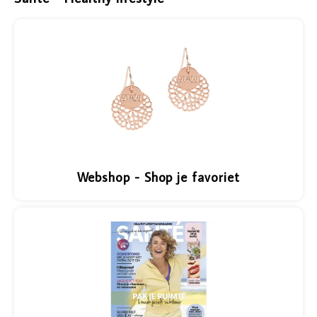
Vazen
Vriendin
Verlichting
Showbuzz
Tuin
Weekend
Planten
Webshop - Shop je favoriet