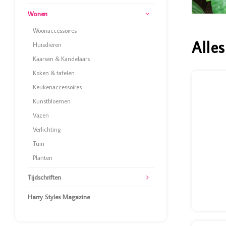
Wonen
Woonaccessoires
Alles
Huisdieren
Kaarsen & Kandelaars
Koken & tafelen
Keukenaccessoires
Kunstbloemen
Vazen
Verlichting
Tuin
Planten
Tijdschriften
Harry Styles Magazine