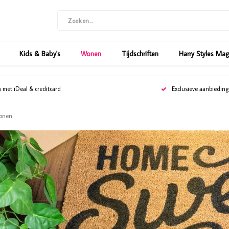
Kids & Baby's
Wonen
Tijdschriften
Harry Styles Ma
n met iDeal & creditcard
Exclusieve aanbiedin
onen