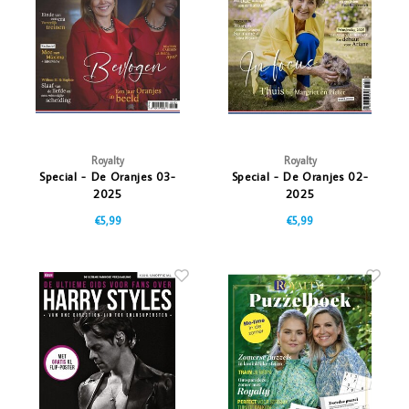
Vazen
Vriendin
Verlichting
Showbuzz
Tuin
Weekend
Planten
Royalty
Royalty
Special - De Oranjes 03-
Special - De Oranjes 02-
2025
2025
€5,99
€5,99