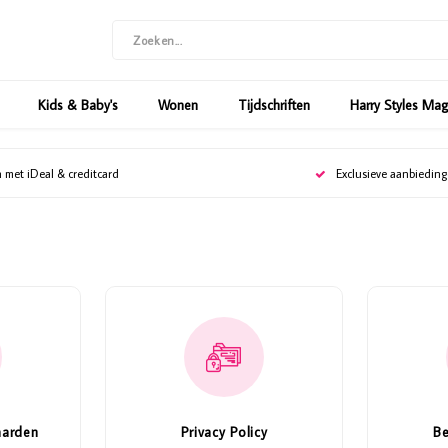
Kids & Baby's
Wonen
Tijdschriften
Harry Styles Ma
n met iDeal & creditcard
Exclusieve aanbiedin
aarden
Privacy Policy
B