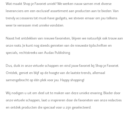
Wat maakt Shop je Favoriet uniek? We werken nauw samen met diverse
Vazen
Vriendin
leveranciers om een exclusief assortiment aan producten aan te bieden. Van
Verlichting
Showbuzz
trendy accessoires tot must-have gadgets, we streven ernaar om jou telkens
weer te verrassen met unieke vondsten.
Tuin
Weekend
Naast het ontdekken van nieuwe favorieten, blijven we natuurlijk ook trouw aan
onze roots. Je kunt nog steeds genieten van de nieuwste tijdschriften en
Planten
specials, rechtstreeks van Audax Publishing.
Dus, duik in onze virtuele schappen en vind jouw favoriet bij Shop je Favoriet.
Ontdek, geniet en blijf op de hoogte van de laatste trends, allemaal
samengebracht op één plek voor jou. Happy shopping!
Wij nodigen u uit om deel uit te maken van deze unieke ervaring. Blader door
onze virtuele schappen, laat u inspireren door de favorieten van onze redacties
en ontdek producten die speciaal voor u zijn geselecteerd.