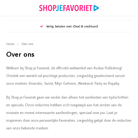
Hoofdmenu / puzzels en spellen
Hoofdmenu / tijdschriften
Hoofdmenu / sieraden
Hoofdmenu / wonen
Hoofdmenu /
Hoofdmenu /
Hoofdmenu /
Hoofdmenu 
Hoofd
Ho
Veilig betalen met iDeal & creditcard
Puzzels en spellen
Tijdschriften
Sieraden
Wonen
Home
Over ons
Oorbellen
Puzzels en spellen
Woonaccessoires
Bookazines
Webshop
Webshop
Webshop
Over ons
Webshop
Webshop
Webshop
Armbanden
Puzzelsspecials
Huisdieren
Diverse specials
Mijn Ge
Party - 
Royalty
Welkom bij Shop je Favoriet, de officiële webwinkel van Audax Publishing!
Santé -
Vriendi
Weekend
Ontdek een wereld vol prachtige producten, zorgvuldig geselecteerd vanuit
Kettingen
Kaarsen & Kandelaars
Mijn Geheim
Mijn Ge
Party -
Royalty
onze merken: Vriendin, Santé, Mijn Geheim, Weekend, Party en Royalty.
Santé -
Vriendi
Weeken
Accessoires
Koken & tafelen
Party
Mijn Ge
Royalty
Bij Shop je Favoriet gaan we verder dan alleen het aanbieden van tijdschriften
Santé -
Vriendi
Weeken
en specials. Onze redacties hebben zich toegewijd aan het vinden van de
Keukenaccessoires
Royalty
Mijn G
Royalty
mooiste en meest interessante aanbiedingen, speciaal voor jou. Laat je
Vriendi
inspireren door onze persoonlijke favorieten, zorgvuldig getipt door de redacties
Kunstbloemen
Santé
van onze bekende merken.
Vriendi