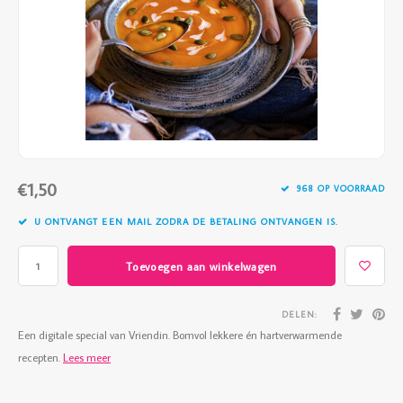
Vazen
Vriendin
Verlichting
Showbuzz
Tuin
Weekend
Planten
€1,50
968 OP VOORRAAD
U ONTVANGT EEN MAIL ZODRA DE BETALING ONTVANGEN IS.
Toevoegen aan winkelwagen
DELEN:
Een digitale special van Vriendin. Bomvol lekkere én hartverwarmende
recepten.
Lees meer