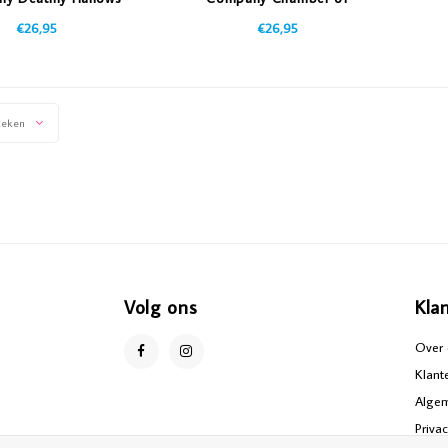
Secrets - 1000 stukjes
€26,95
€26,95
keken
Volg ons
Kla
Over 
Klant
Alge
Priva