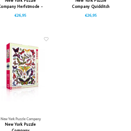
New York Puzzle
New York Puzzle
Company Herfstmode -
Company Quidditch
1000 stukjes
€26,95
€26,95
New York Puzzle Company
New York Puzzle
Company