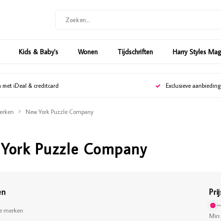
Kids & Baby's
Wonen
Tijdschriften
Harry Styles Ma
n met iDeal & creditcard
Exclusieve aanbiedin
erken
New York Puzzle Company
York Puzzle Company
en
Prij
le merken
Min: