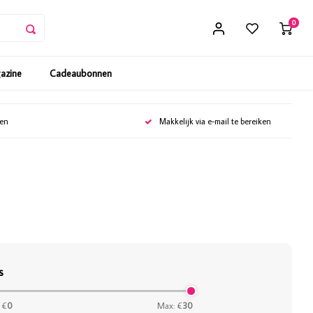
0
gazine
Cadeaubonnen
gen
Makkelijk via e-mail te bereiken
s
 €
0
Max: €
30