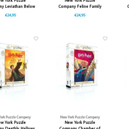
w York Puzzle
New York Puzzle
y Leviathan Below
Company Feline Family
- 500 stukjes
Tree
€24,95
€24,95
ork Puzzle Company
New York Puzzle Company
w York Puzzle
New York Puzzle
y Deathly Hallows
Company Chamber of