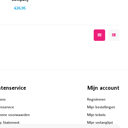
Butterflies~Papillons -
€26,95
1000 stukjes
ntenservice
Mijn account
ons
Registreren
enservice
Mijn bestellingen
mene voorwaarden
Mijn tickets
cy Statement
Mijn verlanglijst