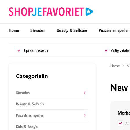
Home
Sieraden
Beauty & Selfcare
Puzzels en spellen
Tips van redactie
Veilig betale
Home
M
Categorieën
New 
Sieraden
Beauty & Selfcare
Merk
Puzzels en spellen
Al
Kids & Baby's