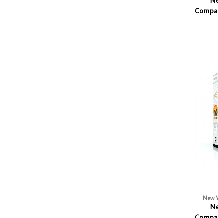
Ne
Compan
New Y
Ne
Compan