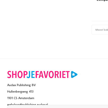
Meest be
Audax Publishing BV
Hullenbergweg 413
1101 CS Amsterdam
webshop@publishing.audax.nl