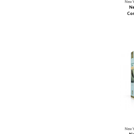
New Y
Ne
Com
Destina
New Y