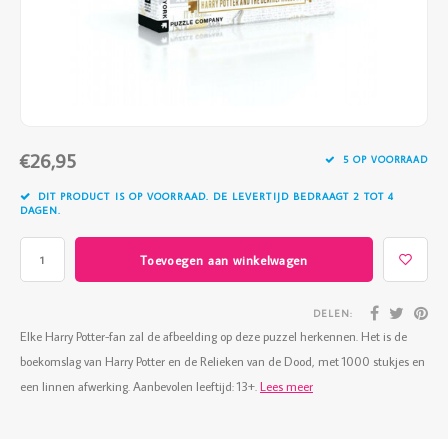
Vazen
Vriendin
Verlichting
Showbuzz
Tuin
Weekend
€26,95
Planten
5 OP VOORRAAD
DIT PRODUCT IS OP VOORRAAD. DE LEVERTIJD BEDRAAGT 2 TOT 4
DAGEN.
Toevoegen aan winkelwagen
DELEN:
Elke Harry Potter-fan zal de afbeelding op deze puzzel herkennen. Het is de
boekomslag van Harry Potter en de Relieken van de Dood, met 1000 stukjes en
een linnen afwerking. Aanbevolen leeftijd: 13+.
Lees meer