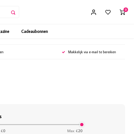
0
gazine
Cadeaubonnen
gen
Makkelijk via e-mail te bereiken
s
 €
0
Max: €
20