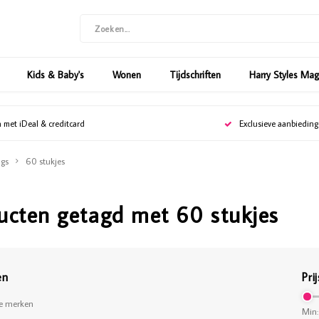
Kids & Baby's
Wonen
Tijdschriften
Harry Styles Ma
n met iDeal & creditcard
Exclusieve aanbiedin
gs
60 stukjes
ucten getagd met 60 stukjes
en
Prij
le merken
Min: