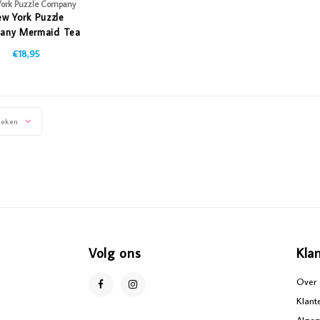
ork Puzzle Company
w York Puzzle
any Mermaid Tea
Party
€18,95
keken
Volg ons
Kla
Over 
Klant