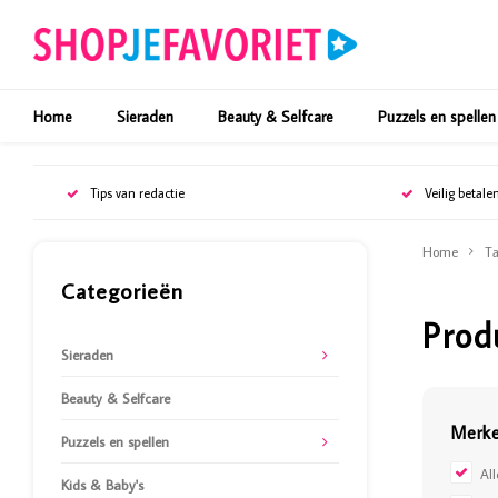
Home
Sieraden
Beauty & Selfcare
Puzzels en spellen
Tips van redactie
Veilig betale
Home
Ta
Categorieën
Prod
Sieraden
Beauty & Selfcare
Merk
Puzzels en spellen
Al
Kids & Baby's