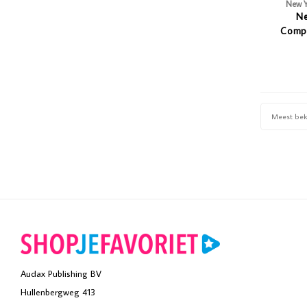
New Y
Ne
Comp
Meest be
Audax Publishing BV
Hullenbergweg 413