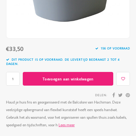
Vazen
Vriendin
Verlichting
Showbuzz
Tuin
Weekend
€33,50
Planten
156 OP VOORRAAD
DIT PRODUCT IS OP VOORRAAD. DE LEVERTIJD BEDRAAGT 2 TOT 4
DAGEN.
Toevoegen aan winkelwagen
DELEN:
Houd je huis fris en georganiseerd met de Balcolore van Hachiman. Deze
veelzijdige opbergmand van flexibel kunststof heeft een speels handvat.
Gebruik het als wasmand, voor het organiseren van spullen thuis zoals kabels,
speelgoed en tijdschriften, voor h
Lees meer