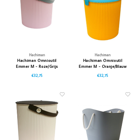
Vazen
Vriendin
Verlichting
Showbuzz
Tuin
Weekend
Planten
Hachiman
Hachiman
Hachiman Omnioutil
Hachiman Omnioutil
Emmer M - Roze/Grijs
Emmer M - Oranje/Blauw
€32,75
€32,75