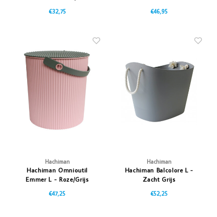
€32,75
€46,95
Hachiman
Hachiman
Hachiman Omnioutil
Hachiman Balcolore L -
Emmer L - Roze/Grijs
Zacht Grijs
€47,25
€52,25