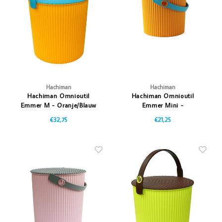
Vazen
Vriendin
Verlichting
Showbuzz
Tuin
Weekend
Planten
Hachiman
Hachiman
Hachiman Omnioutil
Hachiman Omnioutil
Emmer M - Oranje/Blauw
Emmer Mini -
Oranje/Blauw
€32,75
€21,25