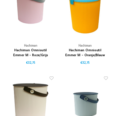
Vazen
Vriendin
Verlichting
Showbuzz
Tuin
Weekend
Planten
Hachiman
Hachiman
Hachiman Omnioutil
Hachiman Omnioutil
Emmer M - Roze/Grijs
Emmer M - Oranje/Blauw
€32,75
€32,75