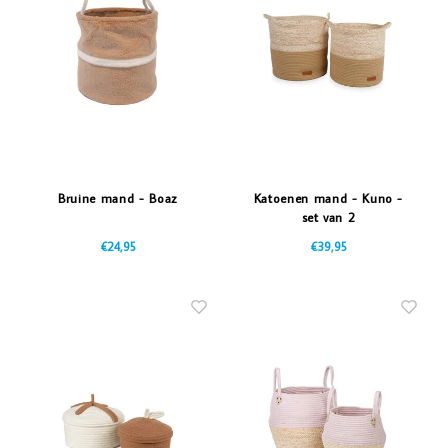
Vazen
Vriendin
Verlichting
Showbuzz
Tuin
Weekend
Planten
Bruine mand - Boaz
Katoenen mand - Kuno -
set van 2
€24,95
€39,95