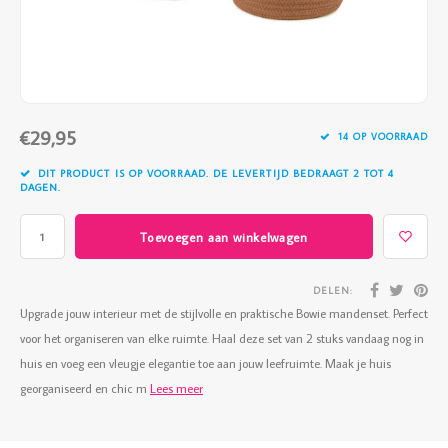
Vazen
Vriendin
Verlichting
Showbuzz
Tuin
Weekend
€29,95
14 OP VOORRAAD
Planten
DIT PRODUCT IS OP VOORRAAD. DE LEVERTIJD BEDRAAGT 2 TOT 4
DAGEN.
Toevoegen aan winkelwagen
DELEN:
Upgrade jouw interieur met de stijlvolle en praktische Bowie mandenset. Perfect
voor het organiseren van elke ruimte. Haal deze set van 2 stuks vandaag nog in
huis en voeg een vleugje elegantie toe aan jouw leefruimte. Maak je huis
georganiseerd en chic m
Lees meer