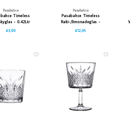
Pasabahce
Pasabahce
abahce Timeless
Pasabahce Timeless
kyglas - 0.42Ltr
Raki-/limonadeglas -
W
0.18Ltr
€3,90
€12,95