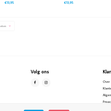
0.175Ltr
€13,95
€13,95
keken
Volg ons
Kla
Over 
Klant
Alge
Priva
Discl