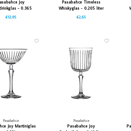
asabahce Joy
Pasabahce Timeless
rinkglas - 0.365
Whiskyglas - 0.205 liter
W
liter
€12,95
€2,65
Pasabahce
Pasabahce
ce Joy Martiniglas
Pasabahce Joy
Pa