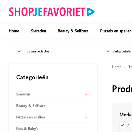
Home
Sieraden
Beauty & Selfcare
Puzzels en spellen
Tips van redactie
Veilig betale
Home
Ta
Categorieën
Prod
Sieraden
Beauty & Selfcare
Merk
Puzzels en spellen
Al
Kids & Baby's