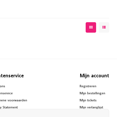
ntenservice
Mijn account
ons
Registreren
enservice
Mijn bestellingen
mene voorwaarden
Mijn tickets
cy Statement
Mijn verlanglijst
aimer
Vergelijk producten