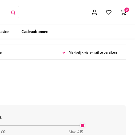
0
gazine
Cadeaubonnen
gen
Makkelijk via e-mail te bereiken
s
 €
0
Max: €
15