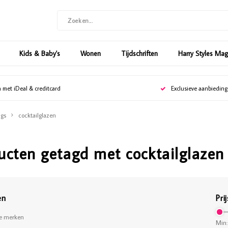
Kids & Baby's
Wonen
Tijdschriften
Harry Styles Ma
n met iDeal & creditcard
Exclusieve aanbiedin
gs
cocktailglazen
ucten getagd met cocktailglazen
en
Prij
le merken
Min: