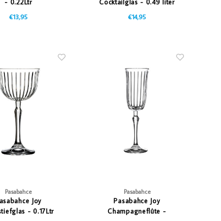
- 0.22Ltr
Cocktailglas - 0.49 liter
€13,95
€14,95
Pasabahce
Pasabahce
asabahce Joy
Pasabahce Joy
tiefglas - 0.17Ltr
Champagneflûte -