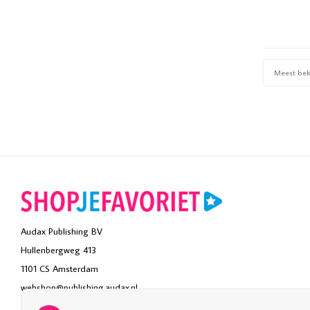
Meest be
Audax Publishing BV
Hullenbergweg 413
1101 CS Amsterdam
webshop@publishing.audax.nl