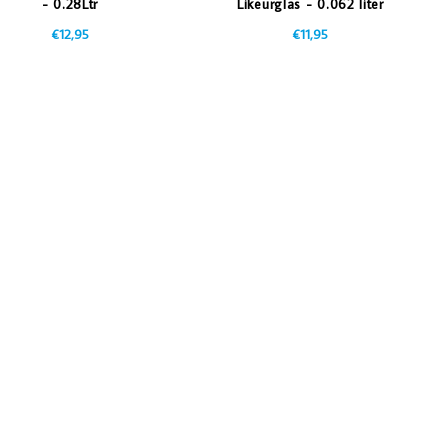
- 0.28Ltr
Likeurglas - 0.062 liter
€12,95
€11,95