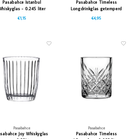
Pasabahce Istanbul
Pasabahce Timeless
hiskyglas - 0.245 liter
Longdrinkglas getemperd
- 0.36Ltr - Stapelbaar
€1,15
€4,95
Pasabahce
Pasabahce
sabahce Joy Whiskyglas
Pasabahce Timeless