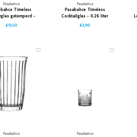
Pasabahce
Pasabahce
abahce Timeless
Pasabahce Timeless
yglas getemperd -
Cocktailglas - 0.26 liter
L
5Ltr - Stapelbaar
€13,50
€3,90
Pasabahce
Pasabahce