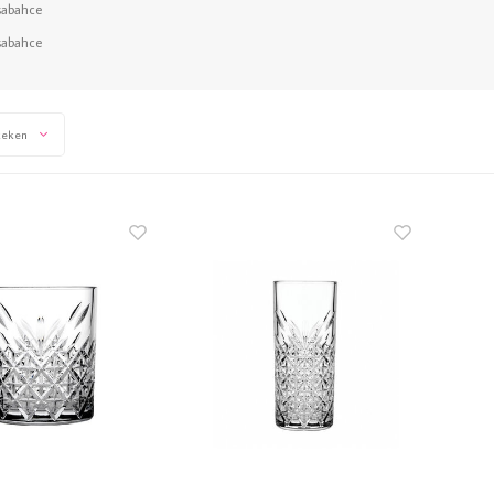
sabahce
sabahce
keken