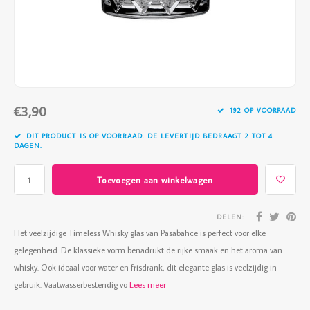
Vazen
Vriendin
Verlichting
Showbuzz
Tuin
Weekend
€3,90
Planten
192 OP VOORRAAD
DIT PRODUCT IS OP VOORRAAD. DE LEVERTIJD BEDRAAGT 2 TOT 4
DAGEN.
Toevoegen aan winkelwagen
DELEN:
Het veelzijdige Timeless Whisky glas van Pasabahce is perfect voor elke
gelegenheid. De klassieke vorm benadrukt de rijke smaak en het aroma van
whisky. Ook ideaal voor water en frisdrank, dit elegante glas is veelzijdig in
gebruik. Vaatwasserbestendig vo
Lees meer