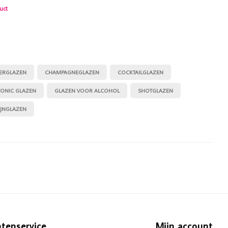
uct
IERGLAZEN
CHAMPAGNEGLAZEN
COCKTAILGLAZEN
TONIC GLAZEN
GLAZEN VOOR ALCOHOL
SHOTGLAZEN
JNGLAZEN
ntenservice
Mijn account