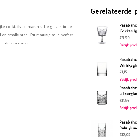
Gerelateerde 
Pasabahc
ke cocktails en martini's. De glazen in de
Cocktailg
en smalle steel. Dit martiniglas is perfect
€3,90
in de vaatwasser.
Bekijk prod
Pasabahc
Whiskygla
€1,15
Bekijk prod
Pasabahc
Likeurgla
€11,95
Bekijk prod
Pasabahc
Raki-/lim
€12,95