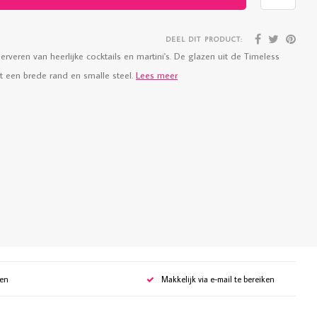
DEEL DIT PRODUCT:
rveren van heerlijke cocktails en martini's. De glazen uit de Timeless
et een brede rand en smalle steel.
Lees meer
gen
Makkelijk via e-mail te bereiken