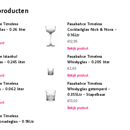
producten
e Timeless
Pasabahce Timeless
las - 0.26 liter
Cocktailglas Nick & Nora -
0.16Ltr
€12,95
uct
Bekijk product
e Istanbul
Pasabahce Timeless
s - 0.245 liter
Whiskyglas - 0.205 liter
€2,65
uct
Bekijk product
e Timeless
Pasabahce Timeless
s - 0.062 liter
Whiskyglas getemperd -
0.355Ltr - Stapelbaar
€13,50
uct
Bekijk product
e Timeless
onadeglas - 0.18Ltr