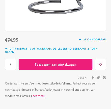
Vazen
Vriendin
Verlichting
Showbuzz
Tuin
Weekend
€74,95
Planten
27 OP VOORRAAD
DIT PRODUCT IS OP VOORRAAD. DE LEVERTIJD BEDRAAGT 2 TOT 4
DAGEN.
Toevoegen aan winkelwagen
DELEN:
Creëer warmte en sfeer met deze stijlvolle tafellamp. Perfect voor op een
nachtkastje, dressoir of bureau. Verkrijgbaar in verschillende stijlen, van
modern tot klassiek.
Lees meer