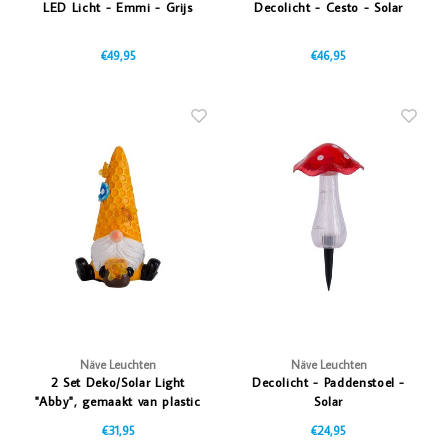
LED Licht - Emmi - Grijs
Decolicht - Cesto - Solar
€49,95
€46,95
Näve Leuchten
Näve Leuchten
2 Set Deko/Solar Light
Decolicht - Paddenstoel -
"Abby", gemaakt van plastic
Solar
met geïntegreerde LED's,
€31,95
€24,95
Twilight Sensor, 17 cm