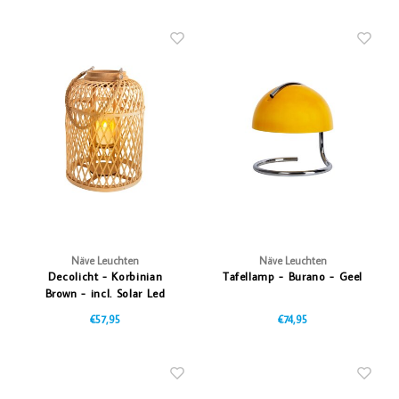
hoog
Näve Leuchten
Näve Leuchten
Decolicht - Korbinian
Tafellamp - Burano - Geel
Brown - incl. Solar Led
Candle
€57,95
€74,95