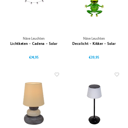
Vazen
Vriendin
Verlichting
Showbuzz
Tuin
Weekend
Näve Leuchten
Näve Leuchten
Lichtketen - Cadena - Solar
Decolicht - Kikker - Solar
Planten
€74,95
€39,95