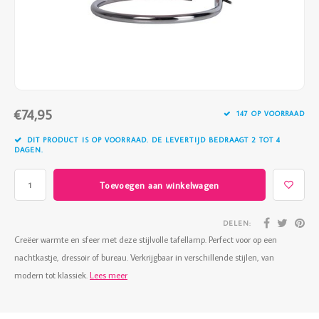
Vazen
Vriendin
Verlichting
Showbuzz
Tuin
Weekend
€74,95
Planten
147 OP VOORRAAD
DIT PRODUCT IS OP VOORRAAD. DE LEVERTIJD BEDRAAGT 2 TOT 4
DAGEN.
Toevoegen aan winkelwagen
DELEN:
Creëer warmte en sfeer met deze stijlvolle tafellamp. Perfect voor op een
nachtkastje, dressoir of bureau. Verkrijgbaar in verschillende stijlen, van
modern tot klassiek.
Lees meer