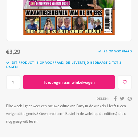
Vazen
Vriendin
Verlichting
Showbuzz
Tuin
Weekend
Planten
€3,29
25 OP VOORRAAD
DIT PRODUCT IS OP VOORRAAD. DE LEVERTIJD BEDRAAGT 2 TOT 4
DAGEN.
Toevoegen aan winkelwagen
DELEN:
Elke week ligt er weer een nieuwe editie van Party in de winkels. Heeft u een
vorige editie gemist? Geen probleem! Bestel in de webshop de editie(s) die u
nog graag wilt lezen.