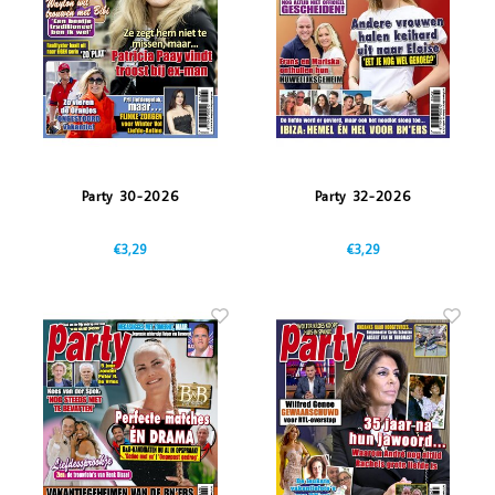
Vazen
Vriendin
Verlichting
Showbuzz
Tuin
Weekend
Planten
Party 30-2026
Party 32-2026
€3,29
€3,29