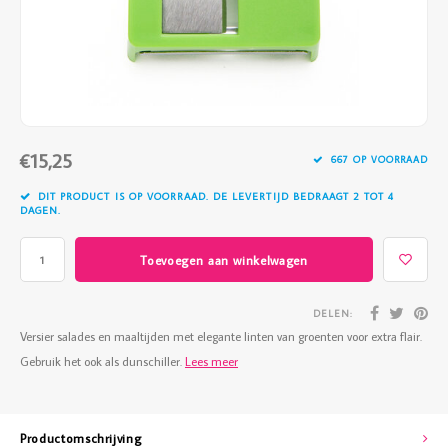
Vazen
Vriendin
Verlichting
Showbuzz
Tuin
Weekend
€15,25
Planten
667 OP VOORRAAD
DIT PRODUCT IS OP VOORRAAD. DE LEVERTIJD BEDRAAGT 2 TOT 4
DAGEN.
Toevoegen aan winkelwagen
DELEN:
Versier salades en maaltijden met elegante linten van groenten voor extra flair.
Gebruik het ook als dunschiller.
Lees meer
Productomschrijving