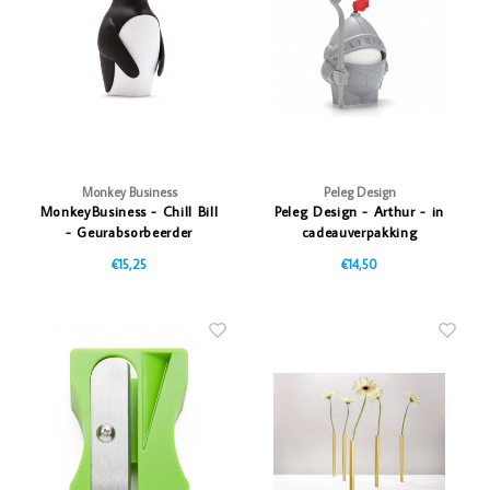
Vazen
Vriendin
Verlichting
Showbuzz
Tuin
Weekend
Planten
Monkey Business
Peleg Design
MonkeyBusiness - Chill Bill
Peleg Design - Arthur - in
- Geurabsorbeerder
cadeauverpakking
€15,25
€14,50