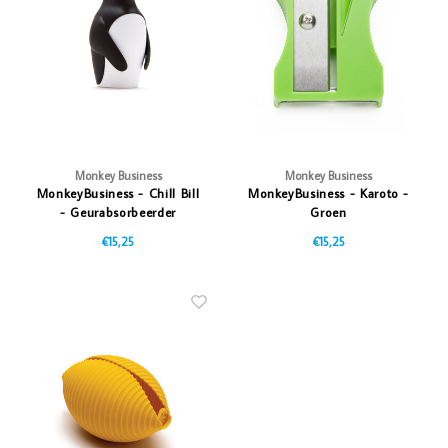
Vazen
Vriendin
Verlichting
Showbuzz
Tuin
Weekend
Planten
Monkey Business
Monkey Business
MonkeyBusiness - Chill Bill
MonkeyBusiness - Karoto -
- Geurabsorbeerder
Groen
€15,25
€15,25