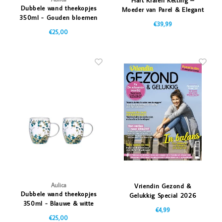
Dubbele wand theekopjes
Moeder van Parel & Elegant
350ml - Gouden bloemen
Design
€39,99
(2 st.)
€25,00
Aulica
Vriendin Gezond &
Dubbele wand theekopjes
Gelukkig Special 2026
350ml - Blauwe & witte
€4,99
bloemen (2 st.)
€25,00