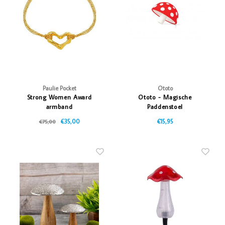
Vazen
Vriendin
Verlichting
Showbuzz
Tuin
Weekend
Planten
Paulie Pocket
Ototo
Strong Women Award
Ototo - Magische
armband
Paddenstoel
€35,00
€15,95
€75,00