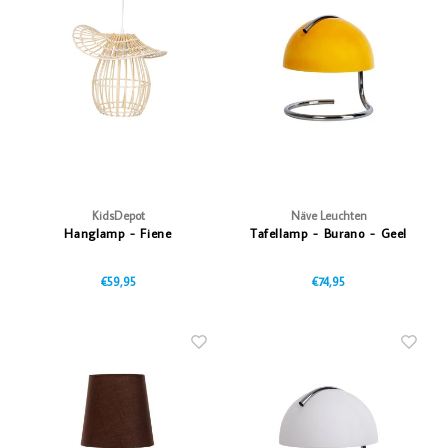
KidsDepot
Näve Leuchten
Hanglamp - Fiene
Tafellamp - Burano - Geel
€59,95
€74,95