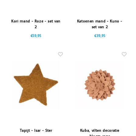
Kori mand - Roze - set van
Katoenen mand - Kuno -
2
set van 2
€59,95
€39,95
Tapijt - Isar - Ster
Kuba, vilten decoratie
bloem roze