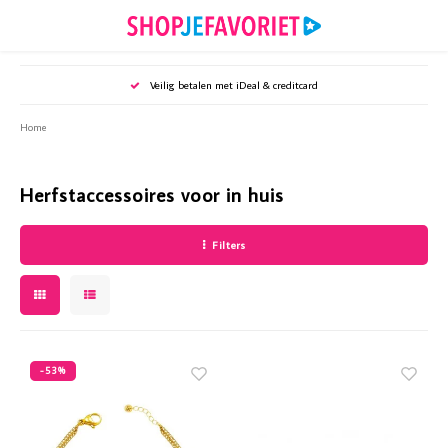
Hoofdmenu / puzzels en spellen
Hoofdmenu / tijdschriften
Hoofdmenu / sieraden
Hoofdmenu / wonen
Hoofdmenu /
Hoofdmenu /
Hoofdmenu /
Hoofdmenu 
Hoofd
Ho
Veilig betalen met iDeal & creditcard
Puzzels en spellen
Tijdschriften
Sieraden
Wonen
Home
Oorbellen
Puzzels en spellen
Woonaccessoires
Bookazines
Webshop
Webshop
Webshop
Webshop
Webshop
Webshop
Herfstaccessoires voor in huis
Armbanden
Puzzelsspecials
Huisdieren
Diverse specials
Mijn Ge
Party - 
Royalty
Santé -
Vriendi
Weekend
Filters
Kettingen
Kaarsen & Kandelaars
Mijn Geheim
Mijn Ge
Party -
Royalty
Santé -
Vriendi
Weeken
Accessoires
Koken & tafelen
Party
Mijn Ge
Royalty
Santé -
Vriendi
Weeken
Keukenaccessoires
Royalty
Mijn G
Royalty
-53%
Vriendi
Kunstbloemen
Santé
Vriendi