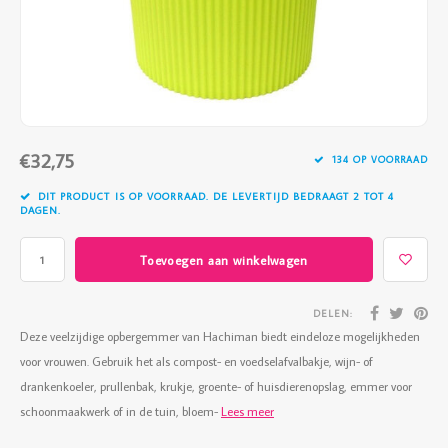
Vazen
Vriendin
Verlichting
Showbuzz
Tuin
Weekend
€32,75
Planten
134 OP VOORRAAD
DIT PRODUCT IS OP VOORRAAD. DE LEVERTIJD BEDRAAGT 2 TOT 4
DAGEN.
Toevoegen aan winkelwagen
DELEN:
Deze veelzijdige opbergemmer van Hachiman biedt eindeloze mogelijkheden
voor vrouwen. Gebruik het als compost- en voedselafvalbakje, wijn- of
drankenkoeler, prullenbak, krukje, groente- of huisdierenopslag, emmer voor
schoonmaakwerk of in de tuin, bloem-
Lees meer