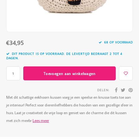
Vazen
Vriendin
Verlichting
Showbuzz
Tuin
Weekend
€34,95
68 OP VOORRAAD
Planten
DIT PRODUCT IS OP VOORRAAD. DE LEVERTIJD BEDRAAGT 2 TOT 4
DAGEN.
Toevoegen aan winkelwagen
DELEN:
Met dit schattige eekhoorn kussen voeg je een speelse en knusse toets toe aan
je interieur! Perfect voor dierenliefhebbers die houden van een gezellige sfeer in
huis. Laat je creativiteit de vrije loop en geniet van de charme die dit kussen
met zich meebr
Lees meer