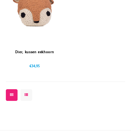
Vazen
Vriendin
Verlichting
Showbuzz
Tuin
Weekend
Planten
Dier, kussen eekhoorn
€34,95