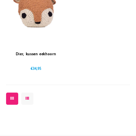
Vazen
Vriendin
Verlichting
Showbuzz
Tuin
Weekend
Planten
Dier, kussen eekhoorn
€34,95