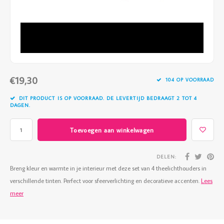
Vazen
Vriendin
Verlichting
Showbuzz
Tuin
Weekend
€19,30
Planten
104 OP VOORRAAD
DIT PRODUCT IS OP VOORRAAD. DE LEVERTIJD BEDRAAGT 2 TOT 4
DAGEN.
Toevoegen aan winkelwagen
DELEN:
Breng kleur en warmte in je interieur met deze set van 4 theelichthouders in
verschillende tinten. Perfect voor sfeerverlichting en decoratieve accenten.
Lees
meer