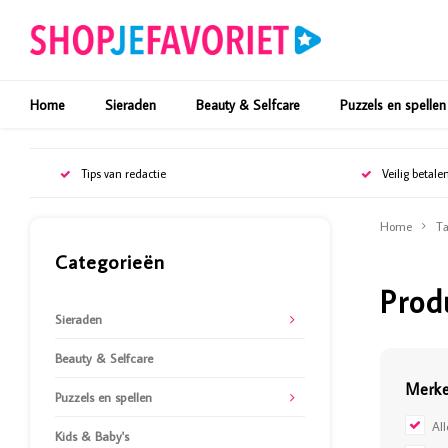
Home
Sieraden
Beauty & Selfcare
Puzzels en spellen
Tips van redactie
Veilig betale
Home
Ta
Categorieën
Prod
Sieraden
Beauty & Selfcare
Merk
Puzzels en spellen
Al
Kids & Baby's