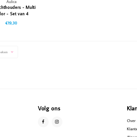
Aulica
chthouders - Multi
lor - Set van 4
€19,30
keken
Volg ons
Kla
Over 
Klant