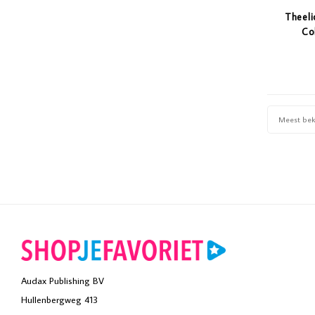
Theeli
Co
Meest be
Audax Publishing BV
Hullenbergweg 413