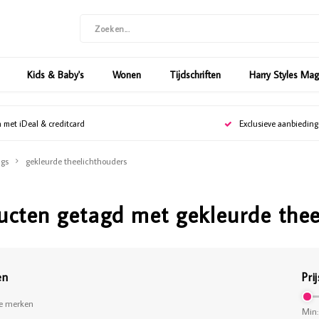
Kids & Baby's
Wonen
Tijdschriften
Harry Styles Ma
n met iDeal & creditcard
Exclusieve aanbiedin
gs
gekleurde theelichthouders
ucten getagd met gekleurde thee
en
Prij
le merken
Min: