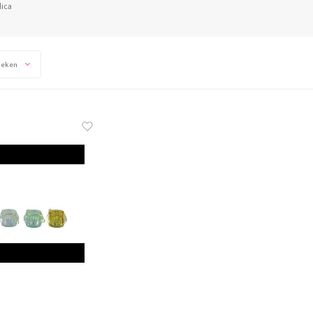
lica
keken