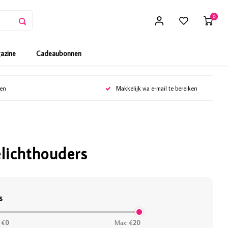
0
gazine
Cadeaubonnen
gen
Makkelijk via e-mail te bereiken
lichthouders
s
 €
0
Max: €
20