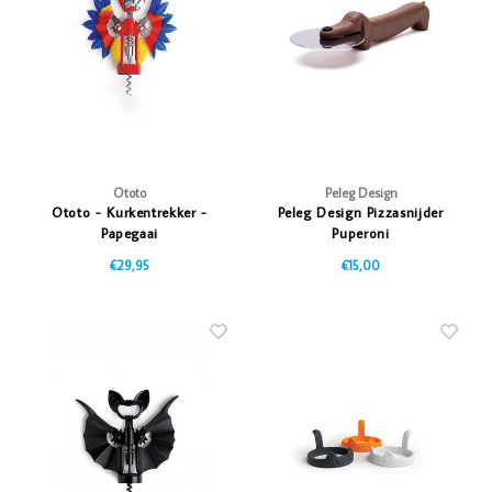
Vazen
Vriendin
Verlichting
Showbuzz
Tuin
Weekend
Planten
Ototo
Peleg Design
Ototo - Kurkentrekker -
Peleg Design Pizzasnijder
Papegaai
Puperoni
€29,95
€15,00