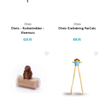
Ototo
Ototo
Ototo - Kurkentrekker -
Ototo Eierbakring PanCats
Vleermuis
€29,95
€18,95