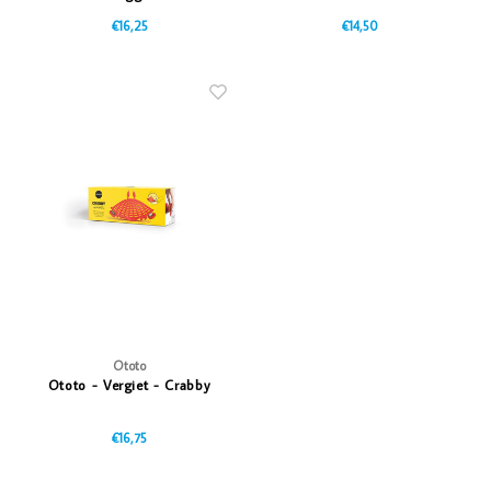
€16,25
€14,50
Ototo
Ototo - Vergiet - Crabby
€16,75