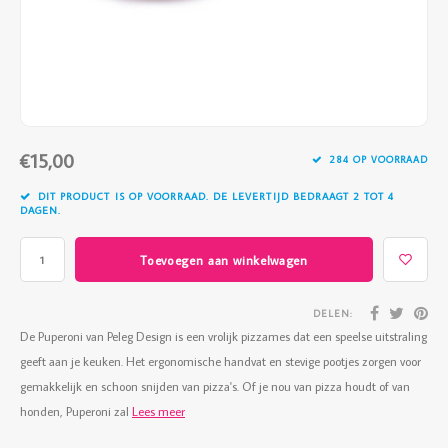
Vazen
Vriendin
Verlichting
Showbuzz
Tuin
Weekend
€15,00
Planten
284 OP VOORRAAD
DIT PRODUCT IS OP VOORRAAD. DE LEVERTIJD BEDRAAGT 2 TOT 4
DAGEN.
Toevoegen aan winkelwagen
DELEN:
De Puperoni van Peleg Design is een vrolijk pizzames dat een speelse uitstraling
geeft aan je keuken. Het ergonomische handvat en stevige pootjes zorgen voor
gemakkelijk en schoon snijden van pizza's. Of je nou van pizza houdt of van
honden, Puperoni zal
Lees meer