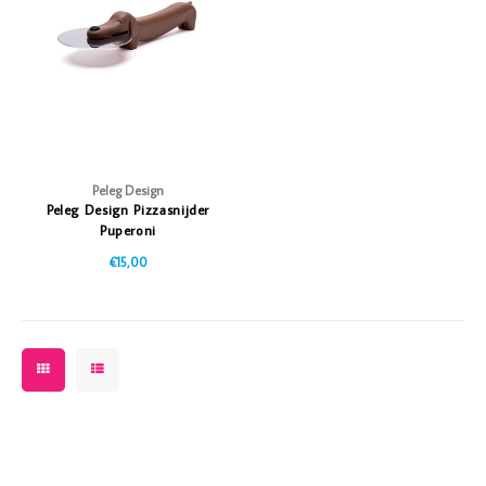
Vazen
Vriendin
Verlichting
Showbuzz
Tuin
Weekend
Planten
Peleg Design
Peleg Design Pizzasnijder
Puperoni
€15,00