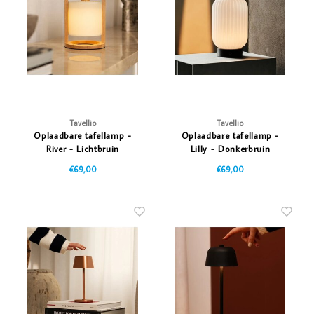
Vazen
Vriendin
Verlichting
Showbuzz
Tuin
Weekend
Planten
Tavellio
Tavellio
Oplaadbare tafellamp -
Oplaadbare tafellamp -
River - Lichtbruin
Lilly - Donkerbruin
€69,00
€69,00