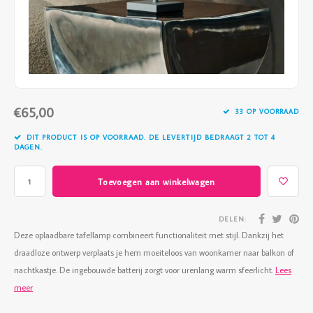
Vazen
Vriendin
Verlichting
Showbuzz
Tuin
Weekend
€65,00
Planten
33 OP VOORRAAD
DIT PRODUCT IS OP VOORRAAD. DE LEVERTIJD BEDRAAGT 2 TOT 4
DAGEN.
Toevoegen aan winkelwagen
DELEN:
Deze oplaadbare tafellamp combineert functionaliteit met stijl. Dankzij het
draadloze ontwerp verplaats je hem moeiteloos van woonkamer naar balkon of
nachtkastje. De ingebouwde batterij zorgt voor urenlang warm sfeerlicht.
Lees
meer