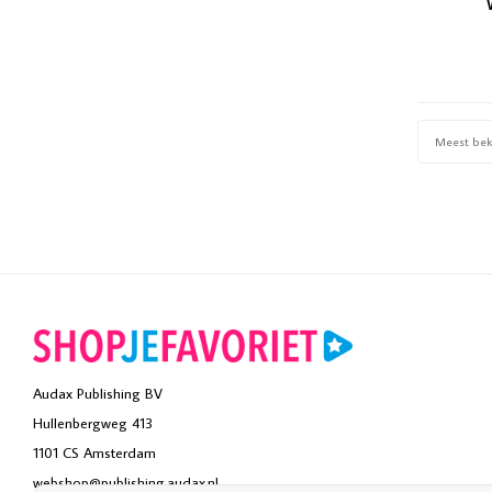
Meest be
Audax Publishing BV
Hullenbergweg 413
1101 CS Amsterdam
webshop@publishing.audax.nl