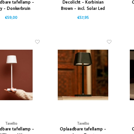
dbare tafellamp -
Decolicht - Korbinian
O
y - Donkerbruin
Brown - incl. Solar Led
Candle
€59,00
€57,95
Tavellio
Tavellio
dbare tafellamp -
Oplaadbare tafellamp -
O