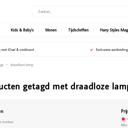
Kids & Baby's
Wonen
Tijdschriften
Harry Styles Ma
n met iDeal & creditcard
Exclusieve aanbiedin
gs
draadloze lamp
ucten getagd met draadloze lam
en
Prij
le merken
Min: