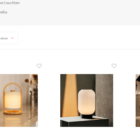
ve Leuchten
ellio
keken