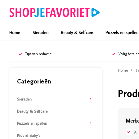
Home
Sieraden
Beauty & Selfcare
Puzzels en spellen
Tips van redactie
Veilig betale
Home
Ta
Categorieën
Prod
Sieraden
Beauty & Selfcare
Merk
Puzzels en spellen
Al
Kids & Baby's