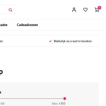
0
gazine
Cadeaubonnen
gen
Makkelijk via e-mail te bereiken
p
s
 €
0
Max: €
150