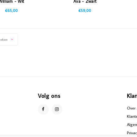
William - Wit
Ava - Zwart
€65,00
€59,00
keken
Volg ons
Kla
Over 
Klant
Alge
Priva