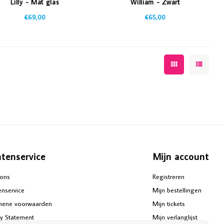
Lilly - Mat glas
William - Zwart
€69,00
€65,00
ntenservice
Mijn account
ons
Registreren
enservice
Mijn bestellingen
mene voorwaarden
Mijn tickets
cy Statement
Mijn verlanglijst