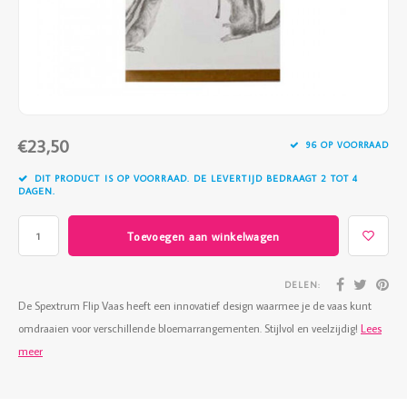
Vazen
Vriendin
Verlichting
Showbuzz
Tuin
Weekend
€23,50
Planten
96 OP VOORRAAD
DIT PRODUCT IS OP VOORRAAD. DE LEVERTIJD BEDRAAGT 2 TOT 4
DAGEN.
Toevoegen aan winkelwagen
DELEN:
De Spextrum Flip Vaas heeft een innovatief design waarmee je de vaas kunt
omdraaien voor verschillende bloemarrangementen. Stijlvol en veelzijdig!
Lees
meer