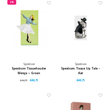
0%
Spextrum
Spextrum
Spextrum Tissuehouder
Spextrum Tissue Up Tale -
Meisje – Groen
Kat
€44,75
€44,75
€44,75