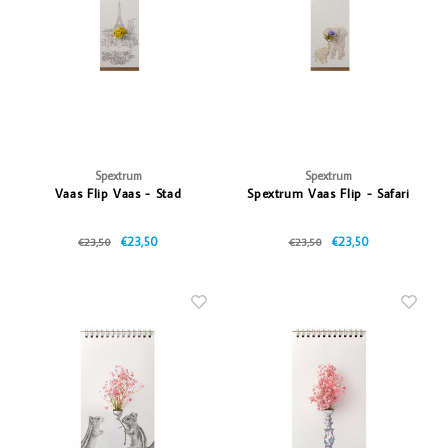
Vazen
Vriendin
Verlichting
Showbuzz
Tuin
Weekend
Planten
Spextrum
Spextrum
Vaas Flip Vaas - Stad
Spextrum Vaas Flip - Safari
€23,50
€23,50
€23,50
€23,50